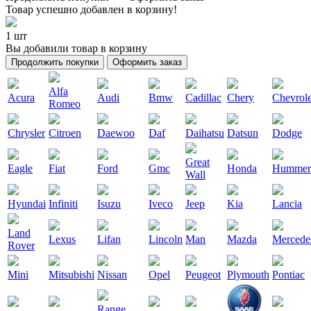
Товар успешно добавлен в корзину!
1 шт
Вы добавили товар в корзину
Продолжить покупки
Оформить заказ
Alfa
Acura
Audi
Bmw
Cadillac
Chery
Chevrole
Romeo
Chrysler
Citroen
Daewoo
Daf
Daihatsu
Datsun
Dodge
Great
Eagle
Fiat
Ford
Gmc
Honda
Hummer
Wall
Hyundai
Infiniti
Isuzu
Iveco
Jeep
Kia
Lancia
Land
Lexus
Lifan
Lincoln
Man
Mazda
Mercede
Rover
Mini
Mitsubishi
Nissan
Opel
Peugeot
Plymouth
Pontiac
Range